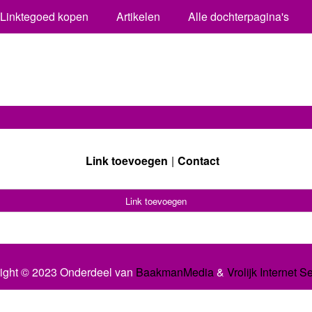
Linktegoed kopen
Artikelen
Alle dochterpagina's
Link toevoegen
Contact
Link toevoegen
ight © 2023 Onderdeel van
BaakmanMedia
&
Vrolijk Internet S